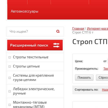
Автоаксессуары
Главная
\
Интернет-маг
Строп СТП 6 т
Строп СТП 
Расширенный поиск
Стропы текстильные
Цена:
от
Стропы цепные
Производитель:
Та
Системы для крепления
Показать
Сброс
груза цепями
Лебедки электрические,
Сортировать по:
Наз
ручные
Монтажно-тяговые
механизмы (МТМ)