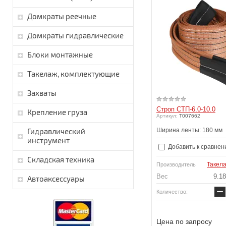
Домкраты реечные
Домкраты гидравлические
Блоки монтажные
Такелаж, комплектующие
Захваты
Строп СТП-6.0-10.0
Крепление груза
Артикул:
T007662
Гидравлический
Ширина ленты: 180 мм
инструмент
Добавить к сравнен
Складская техника
Такел
Производитель
Вес
9.18
Автоаксессуары
−
Количество:
Цена по запросу