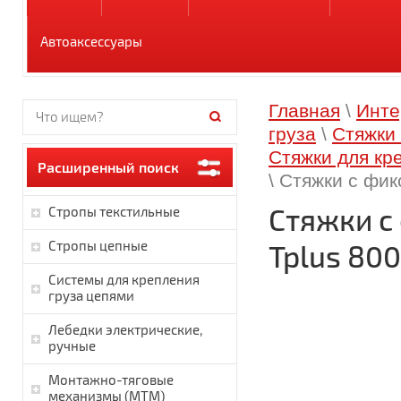
Автоаксессуары
Главная
\
Инте
груза
\
Стяжки 
Стяжки для кр
Расширенный поиск
\ Стяжки с фик
Стяжки с
Стропы текстильные
Стропы цепные
Tplus 800
Системы для крепления
груза цепями
Лебедки электрические,
ручные
Монтажно-тяговые
механизмы (МТМ)