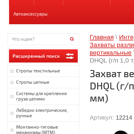
Автоаксессуары
Главная
\
Инте
Захваты разли
вертикальные
Расширенный поиск
DHQL (г/п 1,0 т
Захват в
Стропы текстильные
Стропы цепные
DHQL (г/п
Системы для крепления
мм)
груза цепями
Лебедки электрические,
ручные
Артикул:
12214
Монтажно-тяговые
механизмы (МТМ)